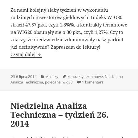
Za nami kolejny słaby tydzień w wykonaniu
rodzimych inwestorów giełdowych. Indeks WIG30
stracił 47,57 pkt., czyli 1,8%%, a kontrakty terminowe
na WIG20 obsunęły się o 30 pkt., czyli 1,27%. Czy to
znaczy, że niedźwiedzie zdominowały nasz parkiet
już definitywnie? Zapraszam do lektury!
Niedzielna Analiza Techniczna – tydzień 27. 
Czytaj dalej
Data
Kategorie
Tagi
6 lipca 2014
Analizy
kontrakty terminowe
,
Niedzielna
publikacji
do Niedzielna Anali
Analiza Techniczna
,
polecane
,
wig30
1 komentarz
Niedzielna Analiza
Techniczna – tydzień 26.
2014