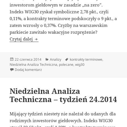
inwestorom giełdowym w zasadzie „na zero”.
Indeks WIG30 zyskał symboliczne 2,78 pkt., czyli
0,11%, a kontrakty terminowe podskoczyły o 9 pkt., a
zatem wzrosły o 0,37%. Czyżby na warszawskim
parkiecie zawitało wakacyjne rozprężenie?
Niedzielna Analiza Techniczna – tydzień 25. 
Czytaj dalej
Data
Kategorie
Tagi
22 czerwca 2014
Analizy
kontrakty terminowe
,
publikacji
Niedzielna Analiza Techniczna
,
polecane
,
wig30
do Niedzielna Analiza Techniczna – tydzień 25. 2014
Dodaj komentarz
Niedzielna Analiza
Techniczna – tydzień 24.2014
Mijający tydzień niestety nie należał do udanych dla
rodzimych inwestorów giełdowych. Indeks WIG30