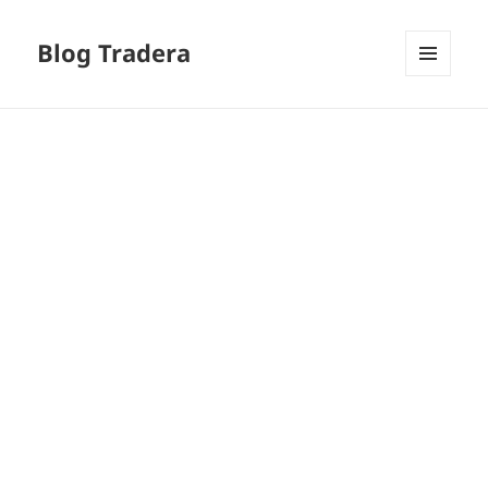
Blog Tradera
MENU
I
WIDGETY