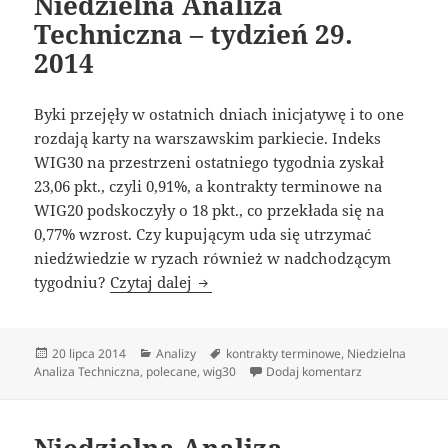
Niedzielna Analiza
Techniczna – tydzień 29.
2014
Byki przejęły w ostatnich dniach inicjatywę i to one
rozdają karty na warszawskim parkiecie. Indeks
WIG30 na przestrzeni ostatniego tygodnia zyskał
23,06 pkt., czyli 0,91%, a kontrakty terminowe na
WIG20 podskoczyły o 18 pkt., co przekłada się na
0,77% wzrost. Czy kupującym uda się utrzymać
niedźwiedzie w ryzach również w nadchodzącym
Niedzielna Analiza Techniczna – ty
tygodniu?
Czytaj dalej
Data
Kategorie
Tagi
20 lipca 2014
Analizy
kontrakty terminowe
,
Niedzielna
publikacji
do Niedzielna A
Analiza Techniczna
,
polecane
,
wig30
Dodaj komentarz