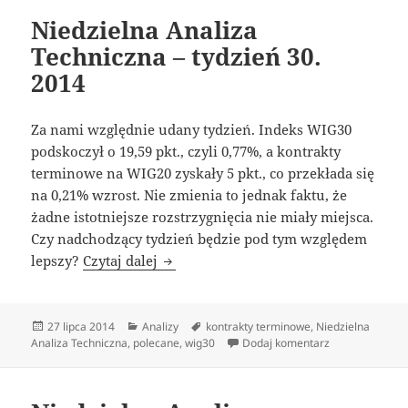
Niedzielna Analiza
Techniczna – tydzień 30.
2014
Za nami względnie udany tydzień. Indeks WIG30
podskoczył o 19,59 pkt., czyli 0,77%, a kontrakty
terminowe na WIG20 zyskały 5 pkt., co przekłada się
na 0,21% wzrost. Nie zmienia to jednak faktu, że
żadne istotniejsze rozstrzygnięcia nie miały miejsca.
Czy nadchodzący tydzień będzie pod tym względem
Niedzielna Analiza Techniczna – tydzi
lepszy?
Czytaj dalej
Data
Kategorie
Tagi
27 lipca 2014
Analizy
kontrakty terminowe
,
Niedzielna
publikacji
do Niedzielna A
Analiza Techniczna
,
polecane
,
wig30
Dodaj komentarz