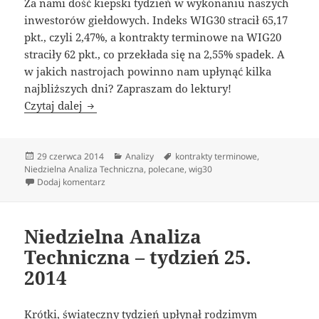
Za nami dość kiepski tydzień w wykonaniu naszych
inwestorów giełdowych. Indeks WIG30 stracił 65,17
pkt., czyli 2,47%, a kontrakty terminowe na WIG20
straciły 62 pkt., co przekłada się na 2,55% spadek. A
w jakich nastrojach powinno nam upłynąć kilka
najbliższych dni? Zapraszam do lektury!
Niedzielna Analiza Techniczna – tydzień 26. 
Czytaj dalej
Data
Kategorie
Tagi
29 czerwca 2014
Analizy
kontrakty terminowe
,
publikacji
Niedzielna Analiza Techniczna
,
polecane
,
wig30
do Niedzielna Analiza Techniczna – tydzień 26. 2014
Dodaj komentarz
Niedzielna Analiza
Techniczna – tydzień 25.
2014
Krótki, świąteczny tydzień upłynął rodzimym