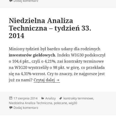
do Niedzielna Analiza Techniczna – tydzień 34. 2014
Dodaj komentarz
Niedzielna Analiza
Techniczna – tydzień 33.
2014
Miniony tydzień był bardzo udany dla rodzimych
inwestorów giełdowych
. Indeks WIG30 podskoczył
o 104,4 pkt., czyli o 4,21%, zaś kontrakty terminowe
na WIG20 wystrzeliły o 98 pkt. w górę, co przekłada
się na 4,31% wzrost. Czy to znaczy, że najgorsze jest
Niedzielna Analiza Techniczna –
już za nami?
Czytaj dalej
Data
Kategorie
Tagi
17 sierpnia 2014
Analizy
kontrakty terminowe
,
publikacji
Niedzielna Analiza Techniczna
,
polecane
,
wig30
do Niedzielna Analiza Techniczna – tydzień 33. 2014
Dodaj komentarz