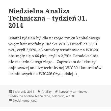
Niedzielna Analiza
Techniczna – tydzień 31.
2014
Ostatni tydzień był dla naszego rynku kapitałowego
wręcz katastrofalny. Indeks WIG30 stracił aż 65,91
pkt., czyli 2,56%, a kontrakty terminowe na WIG20
obsunęły się o 66 pkt., czyli o 2,79%. Paradoksalnie
nie ma jednak tego złego… Zapraszam do lektury
najnowszej analizy technicznej WIG30 i kontraktów
Niedzielna Analiza T
terminowych na WIG20!
Czytaj dalej
Data
Kategorie
Tagi
3 sierpnia 2014
Analizy
kontrakty terminowe
,
publikacji
Niedzielna Analiza Techniczna
,
polecane
,
wig30
do Niedzielna Analiza Techniczna – tydzień 31. 2014
Dodaj komentarz