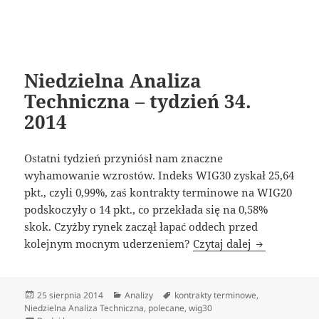
Niedzielna Analiza
Techniczna – tydzień 34.
2014
Ostatni tydzień przyniósł nam znaczne
wyhamowanie wzrostów. Indeks WIG30 zyskał 25,64
pkt., czyli 0,99%, zaś kontrakty terminowe na WIG20
podskoczyły o 14 pkt., co przekłada się na 0,58%
skok. Czyżby rynek zaczął łapać oddech przed
Niedzielna A
kolejnym mocnym uderzeniem?
Czytaj dalej
Data
Kategorie
Tagi
25 sierpnia 2014
Analizy
kontrakty terminowe
,
publikacji
Niedzielna Analiza Techniczna
,
polecane
,
wig30