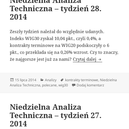
Niedzielna Analiza
Techniczna – tydzień 28.
2014
Zeszły tydzień należał do względnie udanych.
Indeks WIG30 zyskał 10,04 pkt., czyli 0,4%, a
kontrakty terminowe na WIG20 podskoczyły o 6
pkt., co przekłada się na 0,26% wzrost. Czy to znaczy,
Niedzielna Ana
że najgorsze jest już za nami?
Czytaj dalej
Data
Kategorie
Tagi
15 lipca 2014
Analizy
kontrakty terminowe
,
Niedzielna
publikacji
do Niedzielna A
Analiza Techniczna
,
polecane
,
wig30
Dodaj komentarz
Niedzielna Analiza
Techniczna – tydzień 27.
2014