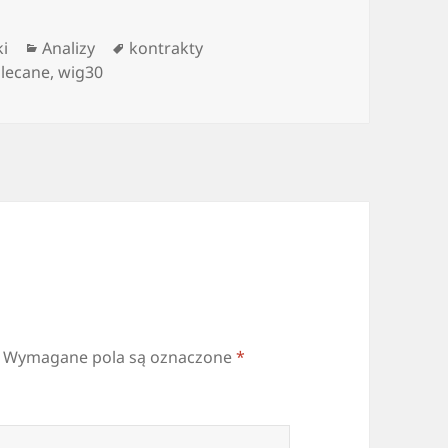
Kategorie
Tagi
i
Analizy
kontrakty
lecane
,
wig30
Wymagane pola są oznaczone
*