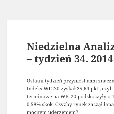
Niedzielna Anali
– tydzień 34. 2014
Ostatni tydzień przyniósł nam znac
Indeks WIG30 zyskał 25,64 pkt., czyli
terminowe na WIG20 podskoczyły o 14
0,58% skok. Czyżby rynek zaczął łap
mocnym uderzeniem?