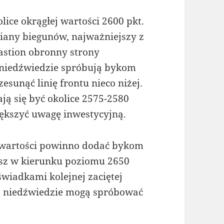
ice okrągłej wartości 2600 pkt.
iany biegunów, najważniejszy z
astion obronny strony
 niedźwiedzie spróbują bykom
esunąć linię frontu nieco niżej.
ją się być okolice 2575-2580
iększyć uwagę inwestycyjną.
 wartości powinno dodać bykom
rsz w kierunku poziomu 2650
świadkami kolejnej zaciętej
też niedźwiedzie mogą spróbować