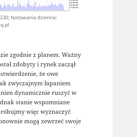
IG30; Notowania dzienne;
oq.pl
dzie zgodnie z planem. Ważny
ostał zdobyty i rynek zaczął
stwierdzenie, że owe
 jak zwyczajnym łapaniem
nien dynamicznie ruszyć w
jednak stanie wspomniane
próbujmy więc wyznaczyć
 ponownie mogą zewrzeć swoje