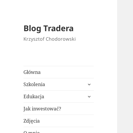
Blog Tradera
Krzysztof Chodorowski
Główna
rozwiń
Szkolenia
menu
rozwiń
potomne
Edukacja
menu
potomne
Jak inwestować?
Zdjęcia