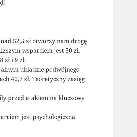
d]
onad 52,5 zł otworzy nam drogę
liższym wsparciem jest 50 zł.
zł i 9 zł.
jalnym układzie podwójnego
ach 40,7 zł. Teoretyczny zasięg
iły przed atakiem na kluczowy
rciem jest psychologiczna