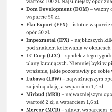
wartość 100 zł. Najsilniejszy opór zna
Dom Development (DOM)
– ważny o
wsparcie 50 zł.
Eko Export (EEX)
– istotne wsparcie 
opór 50 zł.
Impexmetal (IPX)
– najbliższych ki
pod znakiem kotłowania w okolicach 3
LC Corp (LCC)
– spadek z tego tygod
plany kupujących. Niemniej byki w pi
wrażenie, jakie pozostawiły po sobie
Lubawa (LBW)
– najważniejszym opor
za jedną akcję, a wsparciem 1,4 zł.
Mirbud (MRB)
– najważniejszym opo
wartość 2 zł, a wsparciem 1,6 zł.
Mercor (MCR)
– silnym wsparciem je