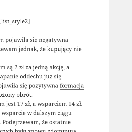
list_style2]
m pojawiła się negatywna
rzewam jednak, że kupujący nie
 są 2 zł za jedną akcję, a
łapanie oddechu już się
ojawiła się pozytywna
formacja
ożony obrót.
jest 17 zł, a wsparciem 14 zł.
 wsparcie w dalszym ciągu
. Podejrzewam, że ostatnie
których byki znowu zdominują