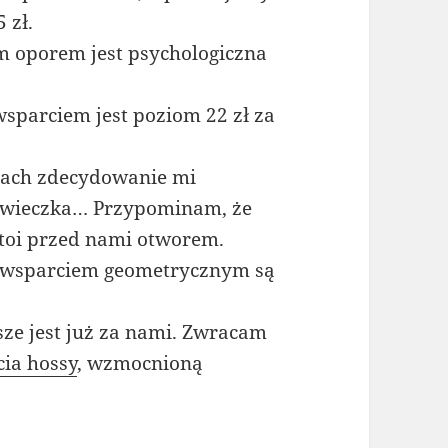
 zł.
 oporem jest psychologiczna
sparciem jest poziom 22 zł za
niach zdecydowanie mi
 świeczka… Przypominam, że
stoi przed nami otworem.
 wsparciem geometrycznym są
sze jest już za nami. Zwracam
cia hossy
, wzmocnioną