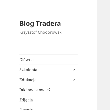
Blog Tradera
Krzysztof Chodorowski
Główna
rozwiń
Szkolenia
menu
rozwiń
potomne
Edukacja
menu
potomne
Jak inwestować?
Zdjęcia