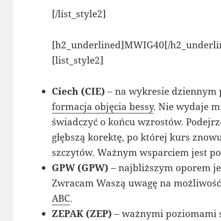
[/list_style2]
[h2_underlined]MWIG40[/h2_underli
[list_style2]
Ciech (CIE)
– na wykresie dziennym 
formacja objęcia bessy
. Nie wydaje m
świadczyć o końcu wzrostów. Podejr
głębszą korektę, po której kurs zno
szczytów. Ważnym wsparciem jest po
GPW (GPW)
– najbliższym oporem jes
Zwracam Waszą uwagę na możliwoś
ABC
.
ZEPAK (ZEP)
– ważnymi poziomami są 