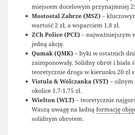
miejscem docelowym przynajmniej 25
Mostostal Zabrze (MSZ)
– kluczowym
wartość 2 zł, a wsparciem 1,8 zł.
ZCh Police (PCE)
– najważniejszym w
jedną akcję.
Qumak (QMK)
– byki w ostatnich d
zaimponowały. Solidny obrót i biała
teoretycznie droga w kierunku 20 zł 
Vistula & Wólczanka (VST)
– silnym
okolice 1,7-1,75 zł.
Wielton (WLT)
– teoretycznie najgor
Waszą uwagę na ładną
formację obję
solidnym obrotem.