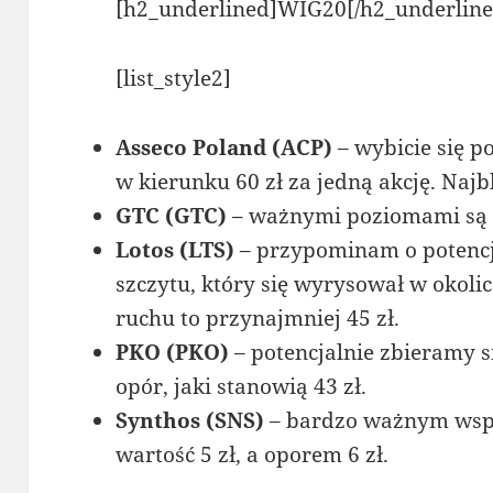
[h2_underlined]WIG20[/h2_underline
[list_style2]
Asseco Poland (ACP)
– wybicie się p
w kierunku 60 zł za jedną akcję. Najb
GTC (GTC)
– ważnymi poziomami są 8 
Lotos (LTS)
– przypominam o potenc
szczytu, który się wyrysował w okolic
ruchu to przynajmniej 45 zł.
PKO (PKO)
– potencjalnie zbieramy s
opór, jaki stanowią 43 zł.
Synthos (SNS)
– bardzo ważnym wspa
wartość 5 zł, a oporem 6 zł.