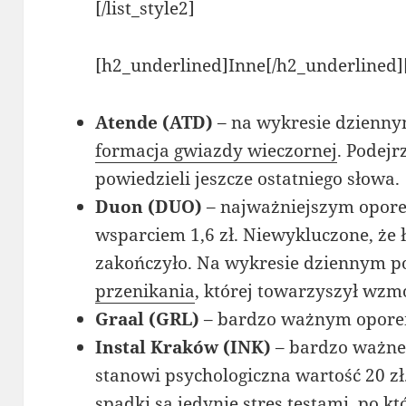
[/list_style2]
[h2_underlined]Inne[/h2_underlined][
Atende (ATD)
– na wykresie dzienny
formacja gwiazdy wieczornej
. Podej
powiedzieli jeszcze ostatniego słowa.
Duon (DUO)
– najważniejszym oporem
wsparciem 1,6 zł. Niewykluczone, że 
zakończyło. Na wykresie dziennym p
przenikania
, której towarzyszył wzm
Graal (GRL)
– bardzo ważnym oporem 
Instal Kraków (INK)
– bardzo ważne
stanowi psychologiczna wartość 20 zł
spadki są jedynie stres testami, po 