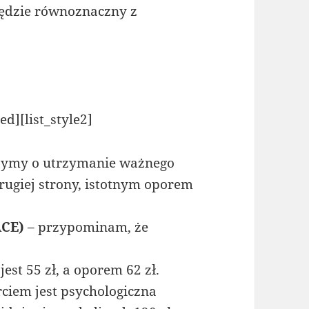
będzie równoznaczny z
d][list_style2]
zymy o utrzymanie ważnego
drugiej strony, istotnym oporem
ACE)
– przypominam, że
est 55 zł, a oporem 62 zł.
ciem jest psychologiczna