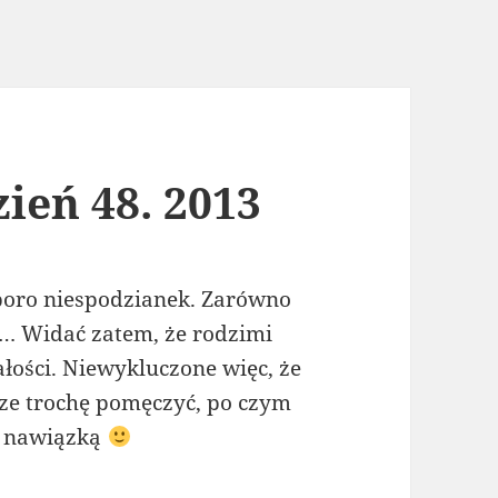
zień 48. 2013
sporo niespodzianek. Zarówno
h… Widać zatem, że rodzimi
łości. Niewykluczone więc, że
ze trochę pomęczyć, po czym
z nawiązką