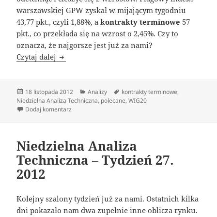
warszawskiej GPW zyskał w mijającym tygodniu
43,77 pkt., czyli 1,88%, a
kontrakty terminowe
57
pkt., co przekłada się na wzrost o 2,45%. Czy to
oznacza, że najgorsze jest już za nami?
Niedzielna Analiza Techniczna – Tydzień 46. 
Czytaj dalej
Data
Kategorie
Tagi
18 listopada 2012
Analizy
kontrakty terminowe
,
publikacji
Niedzielna Analiza Techniczna
,
polecane
,
WIG20
do Niedzielna Analiza Techniczna – Tydzień 46. 2012
Dodaj komentarz
Niedzielna Analiza
Techniczna – Tydzień 27.
2012
Kolejny szalony tydzień już za nami. Ostatnich kilka
dni pokazało nam dwa zupełnie inne oblicza rynku.