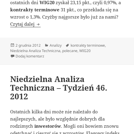
ostatnich dni
WIG20
zyskał 23,15 pkt., czyli 0,97%, a
kontrakty terminowe
31 pkt., co przekłada się na
wzrost o 1,3%. Czyżby najgorsze było już za nami?
Niedzielna Analiza Techniczna – Tydzień 48. 
Czytaj dalej
Data
Kategorie
Tagi
2 grudnia 2012
Analizy
kontrakty terminowe
,
publikacji
Niedzielna Analiza Techniczna
,
polecane
,
WIG20
do Niedzielna Analiza Techniczna – Tydzień 48. 2012
Dodaj komentarz
Niedzielna Analiza
Techniczna – Tydzień 46.
2012
Ostatnich kilka dni może nie należało do
najlepszych, ale było względnie dobrych dla
rodzimych
inwestorów
. Mogli oni bowiem znowu
odetchnąć i cieszyć się z wzrostów. Flagowy indeks