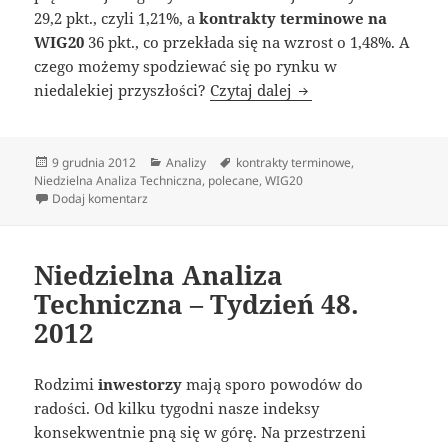
29,2 pkt., czyli 1,21%, a
kontrakty terminowe na
WIG20
36 pkt., co przekłada się na wzrost o 1,48%. A
czego możemy spodziewać się po rynku w
Niedzielna Analiza T
niedalekiej przyszłości?
Czytaj dalej
Data
Kategorie
Tagi
9 grudnia 2012
Analizy
kontrakty terminowe
,
publikacji
Niedzielna Analiza Techniczna
,
polecane
,
WIG20
do Niedzielna Analiza Techniczna – tydzień 49. 2012
Dodaj komentarz
Niedzielna Analiza
Techniczna – Tydzień 48.
2012
Rodzimi
inwestorzy
mają sporo powodów do
radości. Od kilku tygodni nasze indeksy
konsekwentnie pną się w górę. Na przestrzeni