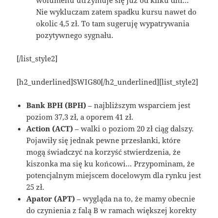
wolumenu utrzymuje się już od kilku dni…
Nie wykluczam zatem spadku kursu nawet do
okolic 4,5 zł. To tam sugeruję wypatrywania
pozytywnego sygnału.
[/list_style2]
[h2_underlined]SWIG80[/h2_underlined][list_style2]
Bank BPH (BPH)
– najbliższym wsparciem jest
poziom 37,3 zł, a oporem 41 zł.
Action (ACT)
– walki o poziom 20 zł ciąg dalszy.
Pojawiły się jednak pewne przesłanki, które
mogą świadczyć na korzyść stwierdzenia, że
kiszonka ma się ku końcowi… Przypominam, że
potencjalnym miejscem docelowym dla rynku jest
25 zł.
Apator (APT)
– wygląda na to, że mamy obecnie
do czynienia z falą B w ramach większej korekty