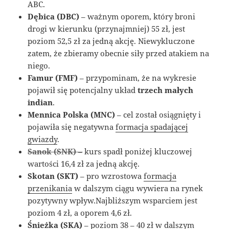
ABC.
Dębica (DBC)
– ważnym oporem, który broni
drogi w kierunku (przynajmniej) 55 zł, jest
poziom 52,5 zł za jedną akcję. Niewykluczone
zatem, że zbieramy obecnie siły przed atakiem na
niego.
Famur (FMF)
– przypominam, że na wykresie
pojawił się potencjalny układ
trzech małych
indian
.
Mennica Polska (MNC)
– cel został osiągnięty i
pojawiła się negatywna
formacja spadającej
gwiazdy
.
Sanok (SNK)
–
kurs spadł poniżej kluczowej
wartości 16,4 zł za jedną akcję.
Skotan (SKT)
– pro wzrostowa
formacja
przenikania
w dalszym ciągu wywiera na rynek
pozytywny wpływ.Najbliższym wsparciem jest
poziom 4 zł, a oporem 4,6 zł.
Śnieżka (SKA)
– poziom 38 – 40 zł w dalszym