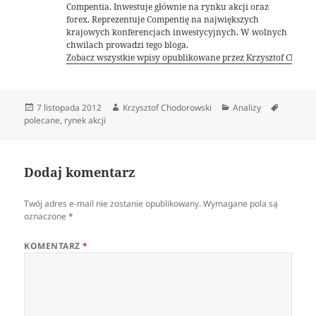
Compentia. Inwestuje głównie na rynku akcji oraz
forex. Reprezentuje Compentię na największych
krajowych konferencjach inwestycyjnych. W wolnych
chwilach prowadzi tego bloga.
Zobacz wszystkie wpisy opublikowane przez Krzysztof Chodo
Data
Autor
Kategorie
Tagi
7 listopada 2012
Krzysztof Chodorowski
Analizy
publikacji
polecane
,
rynek akcji
Dodaj komentarz
Twój adres e-mail nie zostanie opublikowany.
Wymagane pola są
oznaczone
*
KOMENTARZ
*