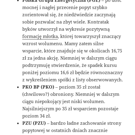
Polska Grupa Energetyczna (PGE)
– po dość
mocnej i nagłej przecenie popyt szybko
zorientował się, że niedźwiedzie zaczynają
sobie pozwalać na zbyt wiele. Kontratak
byków utworzył na wykresie pozytywną
formację młotka
, której towarzyszył znaczący
wzrost wolumenu. Mamy zatem silne
wsparcie, które znajduje się w okolicach 16,75
zł za jedna akcję. Niemniej w dalszym ciągu
podtrzymuję stwierdzenie, że spadek kursu
poniżej poziomu 16,6 zł będzie równoznaczny
z wykreśleniem spółki z listy obserwowanych.
PKO BP (PKO)
– poziom 35 zł został
(chwilowo?) obroniony. Niemniej w dalszym
ciągu niepokojący jest niski wolumen.
Najsilniejszym po 35 zł wsparciem pozostaje
poziom 34 zł.
PZU (PZU)
– bardzo ładne zachowanie strony
popytowej w ostatnich dniach znacznie