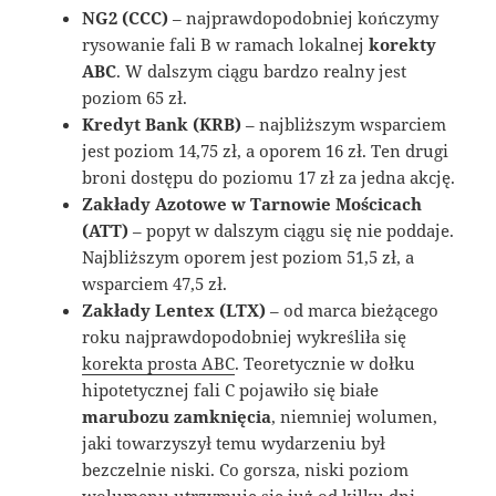
NG2 (CCC)
– najprawdopodobniej kończymy
rysowanie fali B w ramach lokalnej
korekty
ABC
. W dalszym ciągu bardzo realny jest
poziom 65 zł.
Kredyt Bank (KRB)
– najbliższym wsparciem
jest poziom 14,75 zł, a oporem 16 zł. Ten drugi
broni dostępu do poziomu 17 zł za jedna akcję.
Zakłady Azotowe w Tarnowie Mościcach
(ATT)
– popyt w dalszym ciągu się nie poddaje.
Najbliższym oporem jest poziom 51,5 zł, a
wsparciem 47,5 zł.
Zakłady Lentex (LTX)
– od marca bieżącego
roku najprawdopodobniej wykreśliła się
korekta prosta ABC
. Teoretycznie w dołku
hipotetycznej fali C pojawiło się białe
marubozu zamknięcia
, niemniej wolumen,
jaki towarzyszył temu wydarzeniu był
bezczelnie niski. Co gorsza, niski poziom