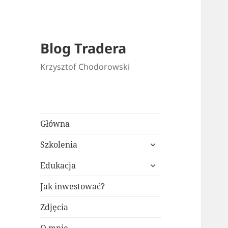
Blog Tradera
Krzysztof Chodorowski
Główna
rozwiń
Szkolenia
menu
rozwiń
potomne
Edukacja
menu
potomne
Jak inwestować?
Zdjęcia