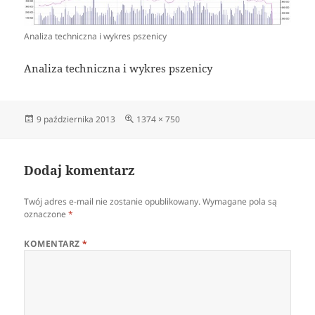
Analiza techniczna i wykres pszenicy
Analiza techniczna i wykres pszenicy
Data
Pełny
9 października 2013
1374 × 750
publikacji
rozmiar
Dodaj komentarz
Twój adres e-mail nie zostanie opublikowany.
Wymagane pola są
oznaczone
*
KOMENTARZ
*