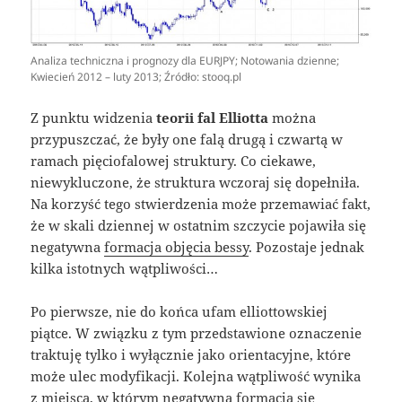
Analiza techniczna i prognozy dla EURJPY; Notowania dzienne;
Kwiecień 2012 – luty 2013; Źródło: stooq.pl
Z punktu widzenia
teorii fal Elliotta
można
przypuszczać, że były one falą drugą i czwartą w
ramach pięciofalowej struktury. Co ciekawe,
niewykluczone, że struktura wczoraj się dopełniła.
Na korzyść tego stwierdzenia może przemawiać fakt,
że w skali dziennej w ostatnim szczycie pojawiła się
negatywna
formacja objęcia bessy
. Pozostaje jednak
kilka istotnych wątpliwości…
Po pierwsze, nie do końca ufam elliottowskiej
piątce. W związku z tym przedstawione oznaczenie
traktuję tylko i wyłącznie jako orientacyjne, które
może ulec modyfikacji. Kolejna wątpliwość wynika
z miejsca, w którym negatywna formacja się