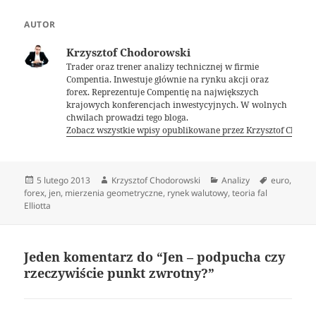
AUTOR
Krzysztof Chodorowski
Trader oraz trener analizy technicznej w firmie
Compentia. Inwestuje głównie na rynku akcji oraz
forex. Reprezentuje Compentię na największych
krajowych konferencjach inwestycyjnych. W wolnych
chwilach prowadzi tego bloga.
Zobacz wszystkie wpisy opublikowane przez Krzysztof Chodo
Data
Autor
Kategorie
Tagi
5 lutego 2013
Krzysztof Chodorowski
Analizy
euro
,
publikacji
forex
,
jen
,
mierzenia geometryczne
,
rynek walutowy
,
teoria fal
Elliotta
Jeden komentarz do “Jen – podpucha czy
rzeczywiście punkt zwrotny?”