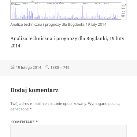
Analiza techniczna i prognozy dla Bogdanki, 19 luty 2014
Analiza techniczna i prognozy dla Bogdanki, 19 luty
2014
Data
Pełny
19 lutego 2014
1380 × 749
publikacji
rozmiar
Dodaj komentarz
Twój adres e-mail nie zostanie opublikowany.
Wymagane pola są
oznaczone
*
KOMENTARZ
*