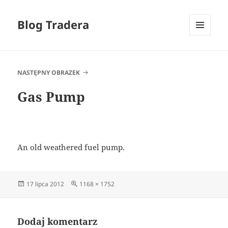
Blog Tradera
MENU
I
WIDGETY
NASTĘPNY OBRAZEK
Gas Pump
An old weathered fuel pump.
Data
Pełny
17 lipca 2012
1168 × 1752
publikacji
rozmiar
Dodaj komentarz