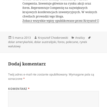
Compentia. Inwestuje głównie na rynku akcji oraz
forex. Reprezentuje Compentię na największych
krajowych konferencjach inwestycyjnych. W wolnych
chwilach prowadzi tego bloga.
Zobacz wszystkie wpisy opublikowane przez Krzysztof Chodo
Data
Autor
Kategorie
Tagi
5 marca 2013
Krzysztof Chodorowski
Analizy
publikacji
dolar amerykański
,
dolar australijski
,
forex
,
polecane
,
rynek
walutowy
Dodaj komentarz
Twój adres e-mail nie zostanie opublikowany.
Wymagane pola są
oznaczone
*
KOMENTARZ
*