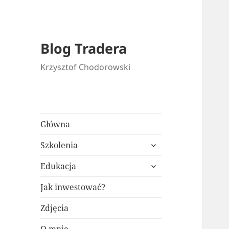
Blog Tradera
Krzysztof Chodorowski
Główna
rozwiń
Szkolenia
menu
rozwiń
potomne
Edukacja
menu
potomne
Jak inwestować?
Zdjęcia