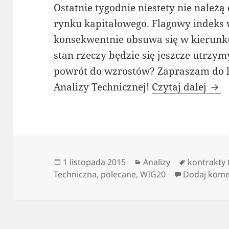
Ostatnie tygodnie niestety nie należ
rynku kapitałowego. Flagowy indeks
konsekwentnie obsuwa się w kierunk
stan rzeczy będzie się jeszcze utrzym
powrót do wzrostów? Zapraszam do l
Nied
Analizy Technicznej!
Czytaj dalej
Data
Kategorie
Tagi
1 listopada 2015
Analizy
kontrakty
publikacji
Techniczna
,
polecane
,
WIG20
Dodaj kome