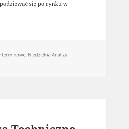
spodziewać się po rynku w
zielna Analiza Techniczna – tydzień 47. 2014
y terminowe
,
Niedzielna Analiza
do Niedzielna Analiza Techniczna – tydzień 47. 2014
z
za Techniczna