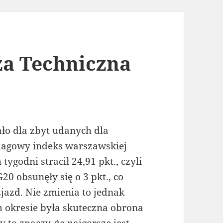
za Techniczna
żało dla zbyt udanych dla
lagowy indeks warszawskiej
tygodni stracił 24,91 pkt., czyli
0 obsunęły się o 3 pkt., co
jazd. Nie zmienia to jednak
okresie była skuteczna obrona
 to znaczy, że najgorsze jest