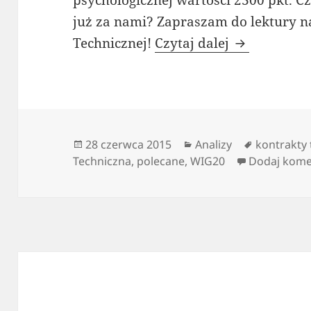
już za nami? Zapraszam do lektury n
Niedzielna A
Technicznej!
Czytaj dalej
Data
Kategorie
Tagi
28 czerwca 2015
Analizy
kontrakty
publikacji
Techniczna
,
polecane
,
WIG20
Dodaj kome