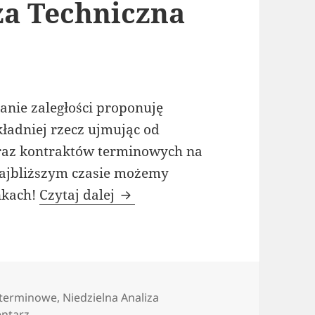
za Techniczna
anie zaległości proponuję
ładniej rzecz ujmując od
oraz kontraktów terminowych na
ajbliższym czasie możemy
Niedzielna Analiza Techniczna 
nkach!
Czytaj dalej
 terminowe
,
Niedzielna Analiza
do Niedzielna Analiza Techniczna – tydzień 24. 2015
ntarz