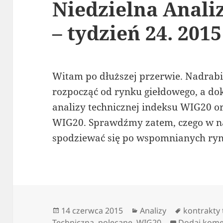
Niedzielna Anali
– tydzień 24. 2015
Witam po dłuższej przerwie. Nadrabi
rozpocząć od rynku giełdowego, a dok
analizy technicznej indeksu WIG20 
WIG20. Sprawdźmy zatem, czego w n
spodziewać się po wspomnianych ry
Data
Kategorie
Tagi
14 czerwca 2015
Analizy
kontrakty
publikacji
Techniczna
,
polecane
,
WIG20
Dodaj kome