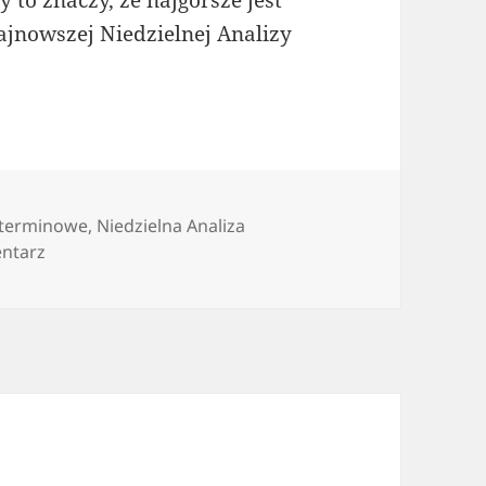
ajnowszej Niedzielnej Analizy
naliza Techniczna – tydzień 26. 2015
 terminowe
,
Niedzielna Analiza
do Niedzielna Analiza Techniczna – tydzień 26. 2015
ntarz