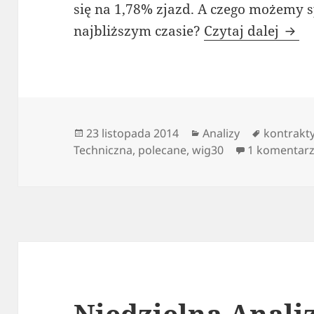
się na 1,78% zjazd. A czego możemy 
Nied
najbliższym czasie?
Czytaj dalej
Data
Kategorie
Tagi
23 listopada 2014
Analizy
kontrakt
publikacji
Techniczna
,
polecane
,
wig30
1 komentar
Niedzielna Anali