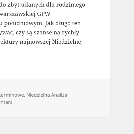
ą do zbyt udanych dla rodzimego
 warszawskiej GPW
u południowym. Jak długo ten
ywać, czy są szanse na rychły
ektury najnowszej Niedzielnej
zielna Analiza Techniczna – tydzień 44. 2015
 terminowe
,
Niedzielna Analiza
do Niedzielna Analiza Techniczna – tydzień 44. 2015
ntarz