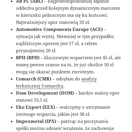
AB PL (ABE)
– najprawdopodobniej łapanie
oddechu przed kolejnym dynamicznym marszem
w kierunku północnym ma się ku końcowi.
Najważniejszy opór stanowią 33 zł.
Automotive Components Europe (ACE)
–
sytuacja jak wyżej. Niemniej w tym przypadku
najbliższym oporem jest 17 zł, a celem
przynajmniej 20 zł.
BPH (BPH)
– kluczowym wsparciem jest 45 zł, ale
mamy pewne szanse na to, że już okolice 50 zł
mogą się okazać punktem zwrotnym.
Comarch (CMR)
– odsyłam do
analizy
technicznej Comarchu
.
Dom Development (DOM)
– bardzo ważny opór
stanowi 53,5 zł.
Eko Export (EEX)
– walczymy o utrzymanie
istotnego wsparcia, jakim jest 38 zł.
Impexmetal (IPX)
– patrząc na poczynania
spółki można odnieść wrażenie, że zachowuje