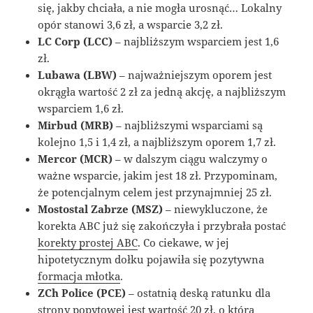
się, jakby chciała, a nie mogła urosnąć… Lokalny
opór stanowi 3,6 zł, a wsparcie 3,2 zł.
LC Corp (LCC)
– najbliższym wsparciem jest 1,6
zł.
Lubawa (LBW)
– najważniejszym oporem jest
okrągła wartość 2 zł za jedną akcję, a najbliższym
wsparciem 1,6 zł.
Mirbud (MRB)
– najbliższymi wsparciami są
kolejno 1,5 i 1,4 zł, a najbliższym oporem 1,7 zł.
Mercor (MCR)
– w dalszym ciągu walczymy o
ważne wsparcie, jakim jest 18 zł. Przypominam,
że potencjalnym celem jest przynajmniej 25 zł.
Mostostal Zabrze (MSZ)
– niewykluczone, że
korekta ABC już się zakończyła i przybrała postać
korekty prostej ABC
. Co ciekawe, w jej
hipotetycznym dołku pojawiła się pozytywna
formacja młotka
.
ZCh Police (PCE)
– ostatnią deską ratunku dla
strony popytowej jest wartość 20 zł, o którą