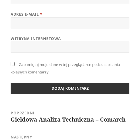
ADRES E-MAIL
*
WITRYNA INTERNETOWA
Zapamiętaj moje dane w tej przeglądarce podczas pisania
kolejnych komentarzy.
Nawigacja
POPRZEDNI
wpisu
Giełdowa Analiza Techniczna – Comarch
Poprzedni
wpis:
NASTĘPNY