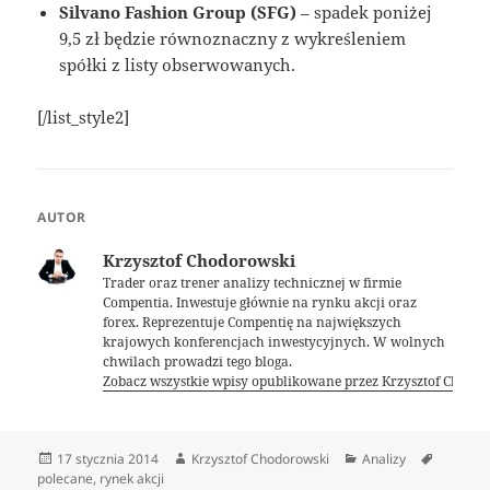
Silvano Fashion Group (SFG)
– spadek poniżej
9,5 zł będzie równoznaczny z wykreśleniem
spółki z listy obserwowanych.
[/list_style2]
AUTOR
Krzysztof Chodorowski
Trader oraz trener analizy technicznej w firmie
Compentia. Inwestuje głównie na rynku akcji oraz
forex. Reprezentuje Compentię na największych
krajowych konferencjach inwestycyjnych. W wolnych
chwilach prowadzi tego bloga.
Zobacz wszystkie wpisy opublikowane przez Krzysztof Chodo
Data
Autor
Kategorie
Tagi
17 stycznia 2014
Krzysztof Chodorowski
Analizy
publikacji
polecane
,
rynek akcji