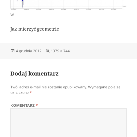
W
Jak mierzyć geometrie
Data
Pełny
4 grudnia 2012
1379 × 744
publikacji
rozmiar
Dodaj komentarz
Twój adres e-mail nie zostanie opublikowany.
Wymagane pola są
oznaczone
*
KOMENTARZ
*