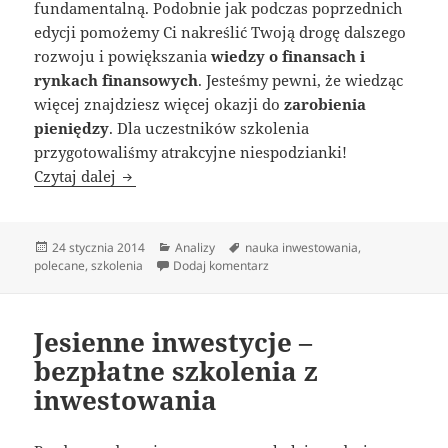
fundamentalną. Podobnie jak podczas poprzednich
edycji pomożemy Ci nakreślić Twoją drogę dalszego
rozwoju i powiększania
wiedzy o finansach i
rynkach finansowych
. Jesteśmy pewni, że wiedząc
więcej znajdziesz więcej okazji do
zarobienia
pieniędzy
. Dla uczestników szkolenia
przygotowaliśmy atrakcyjne niespodzianki!
Akcja 200 zł – piąta edycja
Czytaj dalej
Data
Kategorie
Tagi
24 stycznia 2014
Analizy
nauka inwestowania
,
publikacji
do Akcja 200 zł – piąta edycja
polecane
,
szkolenia
Dodaj komentarz
Jesienne inwestycje –
bezpłatne szkolenia z
inwestowania