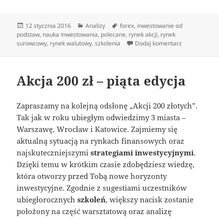
Data
Kategorie
Tagi
12 stycznia 2016
Analizy
forex
,
inwestowanie od
publikacji
podstaw
,
nauka inwestowania
,
polecane
,
rynek akcji
,
rynek
do Akcja 2.0 
surowcowy
,
rynek walutowy
,
szkolenia
Dodaj komentarz
Akcja 200 zł – piąta edycja
Zapraszamy na kolejną odsłonę „Akcji 200 złotych”.
Tak jak w roku ubiegłym odwiedzimy 3 miasta –
Warszawę, Wrocław i Katowice. Zajmiemy się
aktualną sytuacją na rynkach finansowych oraz
najskuteczniejszymi
strategiami inwestycyjnymi
.
Dzięki temu w krótkim czasie zdobędziesz wiedzę,
która otworzy przed Tobą nowe horyzonty
inwestycyjne. Zgodnie z sugestiami uczestników
ubiegłorocznych
szkoleń
, większy nacisk zostanie
położony na część warsztatową oraz analizę