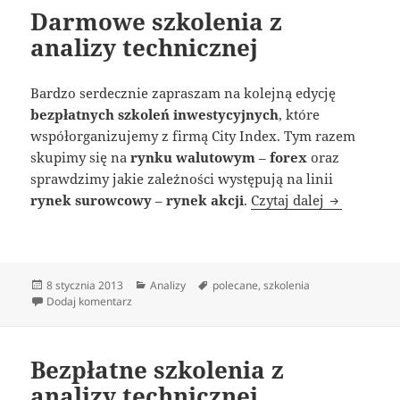
Darmowe szkolenia z
analizy technicznej
Bardzo serdecznie zapraszam na kolejną edycję
bezpłatnych szkoleń inwestycyjnych
, które
współorganizujemy z firmą City Index. Tym razem
skupimy się na
rynku walutowym
–
forex
oraz
sprawdzimy jakie zależności występują na linii
Darmowe sz
rynek surowcowy
–
rynek akcji
.
Czytaj dalej
Data
Kategorie
Tagi
8 stycznia 2013
Analizy
polecane
,
szkolenia
publikacji
do Darmowe szkolenia z analizy technicznej
Dodaj komentarz
Bezpłatne szkolenia z
analizy technicznej