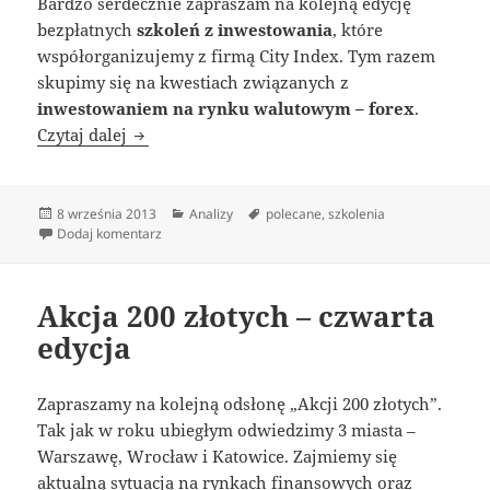
Bardzo serdecznie zapraszam na kolejną edycję
bezpłatnych
szkoleń z inwestowania
, które
współorganizujemy z firmą City Index. Tym razem
skupimy się na kwestiach związanych z
inwestowaniem na rynku walutowym – forex
.
Jesienne inwestycje – bezpłatne szkolenia z 
Czytaj dalej
Data
Kategorie
Tagi
8 września 2013
Analizy
polecane
,
szkolenia
publikacji
do Jesienne inwestycje – bezpłatne szkolenia z inwes
Dodaj komentarz
Akcja 200 złotych – czwarta
edycja
Zapraszamy na kolejną odsłonę „Akcji 200 złotych”.
Tak jak w roku ubiegłym odwiedzimy 3 miasta –
Warszawę, Wrocław i Katowice. Zajmiemy się
aktualną sytuacją na rynkach finansowych oraz