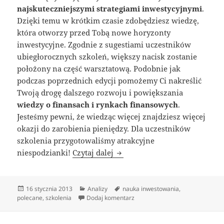
najskuteczniejszymi strategiami inwestycyjnymi
.
Dzięki temu w krótkim czasie zdobędziesz wiedzę,
która otworzy przed Tobą nowe horyzonty
inwestycyjne. Zgodnie z sugestiami uczestników
ubiegłorocznych szkoleń, większy nacisk zostanie
położony na część warsztatową. Podobnie jak
podczas poprzednich edycji pomożemy Ci nakreślić
Twoją drogę dalszego rozwoju i powiększania
wiedzy o finansach i rynkach finansowych
.
Jesteśmy pewni, że wiedząc więcej znajdziesz więcej
okazji do zarobienia pieniędzy. Dla uczestników
szkolenia przygotowaliśmy atrakcyjne
Akcja 200 złotych – czwarta ed
niespodzianki!
Czytaj dalej
Data
Kategorie
Tagi
16 stycznia 2013
Analizy
nauka inwestowania
,
publikacji
do Akcja 200 złotych – czwarta 
polecane
,
szkolenia
Dodaj komentarz