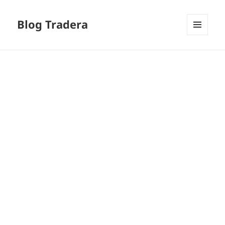
Blog Tradera
MENU
I
WIDGETY