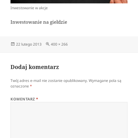
Inwestowanie w akcje
Inwestowanie na giełdzie
Data
Pełny
22 lutego 2013
400 × 266
publikacji
rozmiar
Dodaj komentarz
Twój adres e-mail nie zostanie opublikowany.
Wymagane pola są
oznaczone
*
KOMENTARZ
*