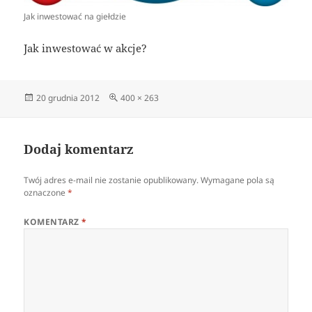
Jak inwestować na giełdzie
Jak inwestować w akcje?
Data
Pełny
20 grudnia 2012
400 × 263
publikacji
rozmiar
Dodaj komentarz
Twój adres e-mail nie zostanie opublikowany.
Wymagane pola są
oznaczone
*
KOMENTARZ
*