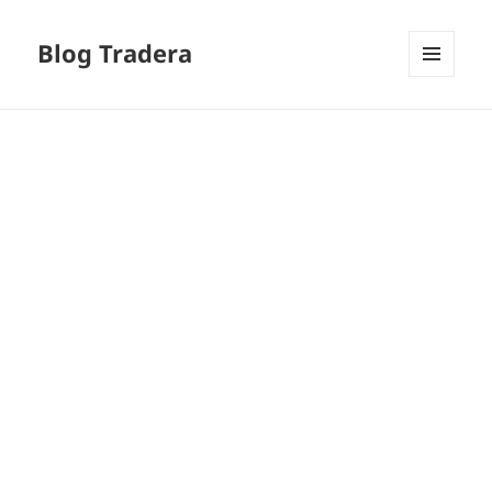
Blog Tradera
MENU
I
WIDGETY