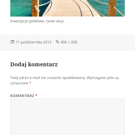
Inwestycje giełdowe, rynek akcji
Data
Pełny
11 października 2012
400 × 268
publikacji
rozmiar
Dodaj komentarz
Twój adres e-mail nie zostanie opublikowany.
Wymagane pola są
oznaczone
*
KOMENTARZ
*