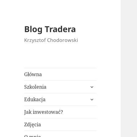
Blog Tradera
Krzysztof Chodorowski
Główna
rozwiń
Szkolenia
menu
rozwiń
potomne
Edukacja
menu
potomne
Jak inwestować?
Zdjęcia