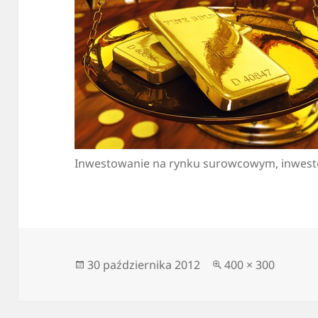
Inwestowanie na rynku surowcowym, inwest
Data
Pełny
30 października 2012
400 × 300
publikacji
rozmiar