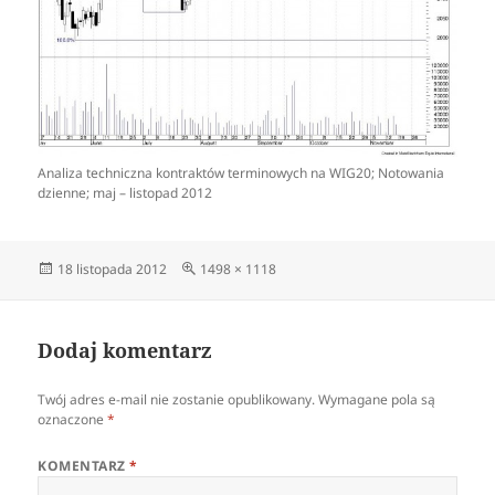
Analiza techniczna kontraktów terminowych na WIG20; Notowania
dzienne; maj – listopad 2012
Data
Pełny
18 listopada 2012
1498 × 1118
publikacji
rozmiar
Dodaj komentarz
Twój adres e-mail nie zostanie opublikowany.
Wymagane pola są
oznaczone
*
KOMENTARZ
*