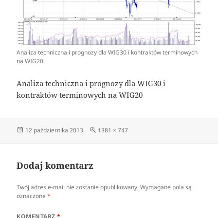
Analiza techniczna i prognozy dla WIG30 i kontraktów terminowych
na WIG20
Analiza techniczna i prognozy dla WIG30 i
kontraktów terminowych na WIG20
Data
Pełny
12 października 2013
1381 × 747
publikacji
rozmiar
Dodaj komentarz
Twój adres e-mail nie zostanie opublikowany.
Wymagane pola są
oznaczone
*
KOMENTARZ
*