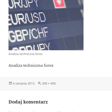
Analiza techniczna forex
Analiza techniczna forex
Data
Pełny
6 sierpnia 2013
300 × 400
publikacji
rozmiar
Dodaj komentarz