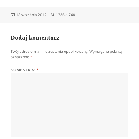
Data
Pełny
18 września 2012
1386 × 748
publikacji
rozmiar
Dodaj komentarz
Twój adres e-mail nie zostanie opublikowany.
Wymagane pola są
oznaczone
*
KOMENTARZ
*