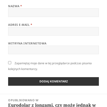
NAZWA
*
ADRES E-MAIL
*
WITRYNA INTERNETOWA
Zapamiętaj moje dane w tej przeglądarce podczas pisania
kolejnych komentarzy.
Nawigacja
OPUBLIKOWANO W
wpisu
Eurodolar z longami, czy może jednak w