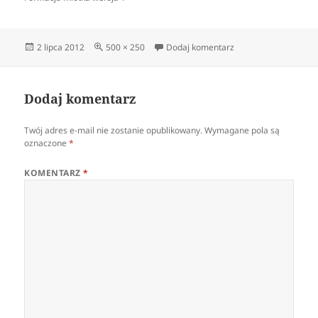
Data
Pełny
do mlotek 1
2 lipca 2012
500 × 250
Dodaj komentarz
publikacji
rozmiar
Dodaj komentarz
Twój adres e-mail nie zostanie opublikowany.
Wymagane pola są
oznaczone
*
KOMENTARZ
*