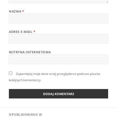
NAZWA
*
ADRES E-MAIL
*
WITRYNA INTERNETOWA
Zapamiętaj moje dane w tej przeglądarce podczas pisania
kolejnych komentarzy.
Nawigacja
OPUBLIKOWANO W
wpisu