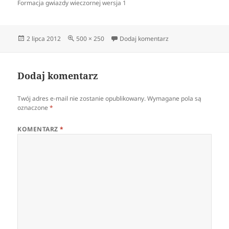
Formacja gwiazdy wieczornej wersja 1
Data
Pełny
do gwiazda wieczorn
2 lipca 2012
500 × 250
Dodaj komentarz
publikacji
rozmiar
Dodaj komentarz
Twój adres e-mail nie zostanie opublikowany.
Wymagane pola są
oznaczone
*
KOMENTARZ
*