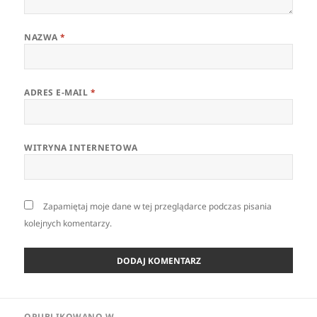
NAZWA
*
ADRES E-MAIL
*
WITRYNA INTERNETOWA
Zapamiętaj moje dane w tej przeglądarce podczas pisania
kolejnych komentarzy.
Nawigacja
OPUBLIKOWANO W