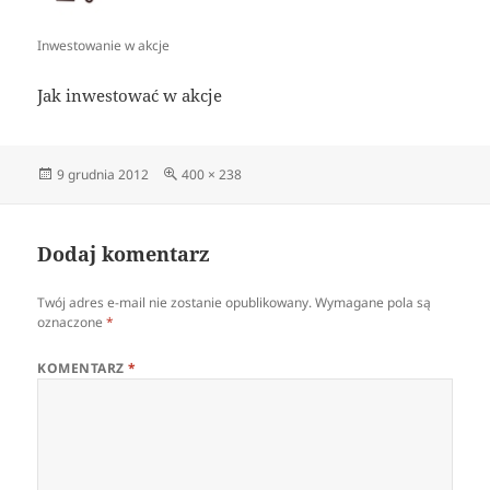
Inwestowanie w akcje
Jak inwestować w akcje
Data
Pełny
9 grudnia 2012
400 × 238
publikacji
rozmiar
Dodaj komentarz
Twój adres e-mail nie zostanie opublikowany.
Wymagane pola są
oznaczone
*
KOMENTARZ
*