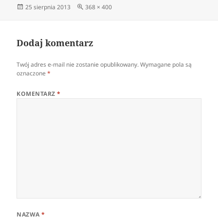
Data
Pełny
25 sierpnia 2013
368 × 400
publikacji
rozmiar
Dodaj komentarz
Twój adres e-mail nie zostanie opublikowany.
Wymagane pola są
oznaczone
*
KOMENTARZ
*
NAZWA
*