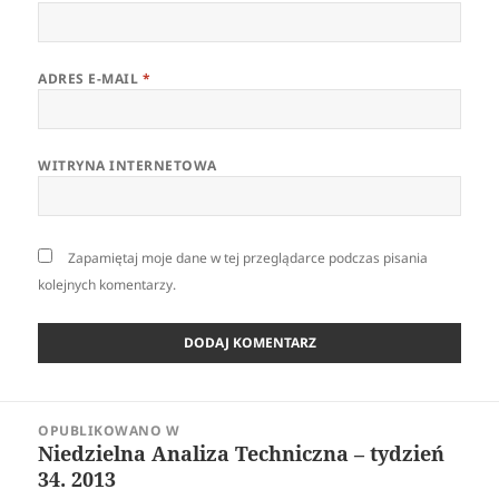
ADRES E-MAIL
*
WITRYNA INTERNETOWA
Zapamiętaj moje dane w tej przeglądarce podczas pisania
kolejnych komentarzy.
Nawigacja
OPUBLIKOWANO W
wpisu
Niedzielna Analiza Techniczna – tydzień
34. 2013