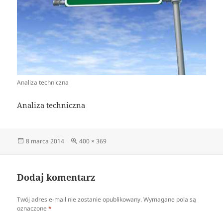
Analiza techniczna
Analiza techniczna
Data
Pełny
8 marca 2014
400 × 369
publikacji
rozmiar
Dodaj komentarz
Twój adres e-mail nie zostanie opublikowany.
Wymagane pola są
oznaczone
*