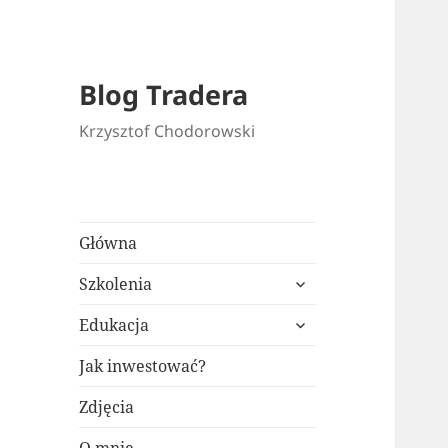
Blog Tradera
Krzysztof Chodorowski
Główna
rozwiń
Szkolenia
menu
rozwiń
potomne
Edukacja
menu
potomne
Jak inwestować?
Zdjęcia