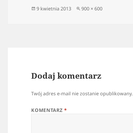
Data
Pełny
9 kwietnia 2013
900 × 600
publikacji
rozmiar
Dodaj komentarz
Twój adres e-mail nie zostanie opublikowany.
KOMENTARZ
*