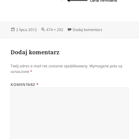
Data
Pełny
do świeca wzrostowa
2 lipca 2012
474 × 292
Dodaj komentarz
publikacji
rozmiar
Dodaj komentarz
Twój adres e-mail nie zostanie opublikowany.
Wymagane pola są
oznaczone
*
KOMENTARZ
*